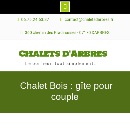
Skip
06.75.24.63.37
contact@chaletsdarbres.fr
to
content
360 chemin des Pradinasses - 07170 DARBRES
Chalets d'Arbres
Le bonheur, tout simplement… !
Chalet Bois : gîte pour
couple