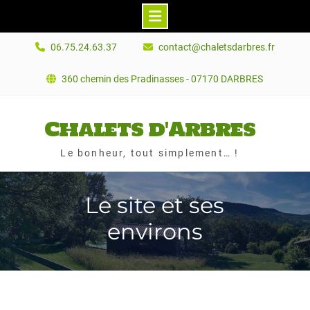
Skip
06.75.24.63.37
contact@chaletsdarbres.fr
to
content
360 chemin des Pradinasses - 07170 DARBRES
Chalets d'Arbres
Le bonheur, tout simplement… !
Le site et ses
environs