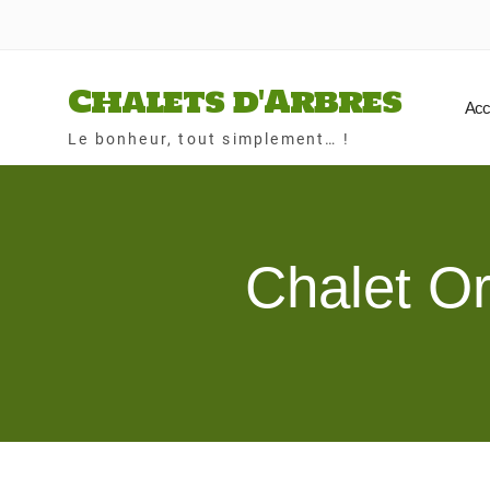
Skip
to
content
Chalets d'Arbres
Acc
Le bonheur, tout simplement… !
Chalet Ora