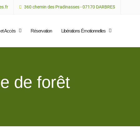
s.fr
360 chemin des Pradinasses - 07170 DARBRES
 et Accès
Réservation
Libérations Émotionnelles
e de forêt