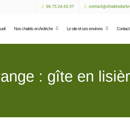
06.75.24.63.37
contact@chaletsdarbre
ueil
Nos chalets en Ardèche
Le site et ses environs
Contact
nge : gîte en lisièr