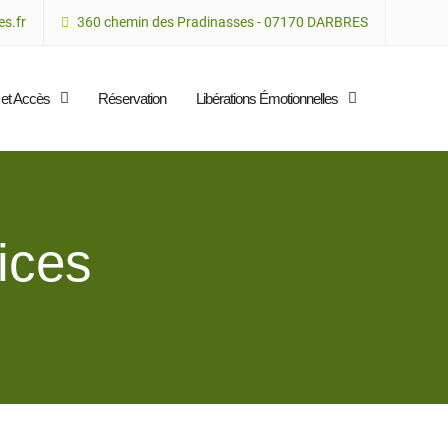
s.fr
360 chemin des Pradinasses - 07170 DARBRES
 et Accès
Réservation
Libérations Émotionnelles
ices