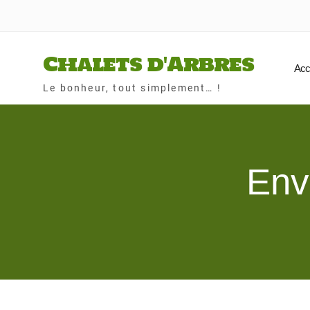
Skip
to
content
Chalets d'Arbres
Acc
Le bonheur, tout simplement… !
Env