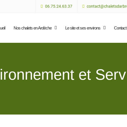
06.75.24.63.37
contact@chaletsdarbre
ueil
Nos chalets en Ardèche
Le site et ses environs
Contact
ironnement et Serv