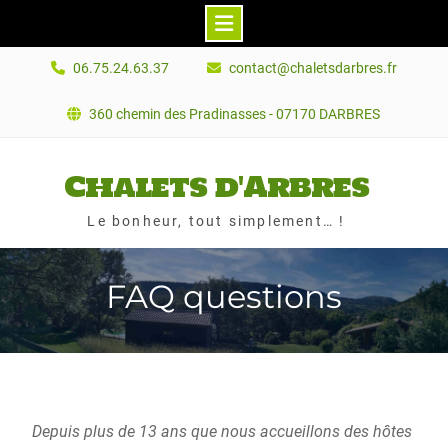
Skip
06.75.24.63.37
contact@chaletsdarbres.fr
to
content
360 chemin des Pradinasses - 07170 DARBRES
Chalets d'Arbres
Le bonheur, tout simplement… !
FAQ questions
Depuis plus de 13 ans que nous accueillons des hôtes