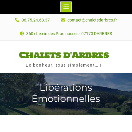
Skip
06.75.24.63.37
contact@chaletsdarbres.fr
to
content
360 chemin des Pradinasses - 07170 DARBRES
Chalets d'Arbres
Le bonheur, tout simplement… !
Libérations
Émotionnelles