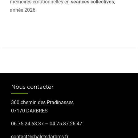
mémoires émotionnelles en
séances collectives
,
année 2026.
Nous contacter
360 chemin des Pradinasses
07170 DARBRES
06.75.24.63.37 – 04.75.87.26.47
contact@chaletsdarbres.fr