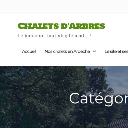
Skip
to
content
Chalets d'Arbres
Le bonheur, tout simplement… !
Accueil
Nos chalets en Ardèche
Le site et se
Catégor